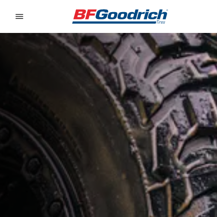
Go to page content
Go to page navigation