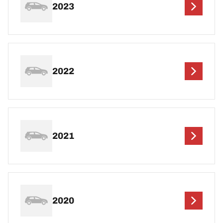
2023
2022
2021
2020