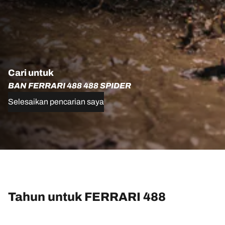
Cari untuk
BAN FERRARI 488 488 SPIDER
Selesaikan pencarian saya
Tahun untuk FERRARI 488