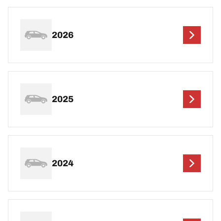
2026
2025
2024