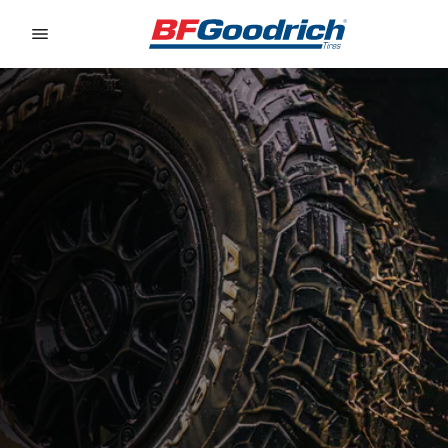
Go to page content
Go to page navigation