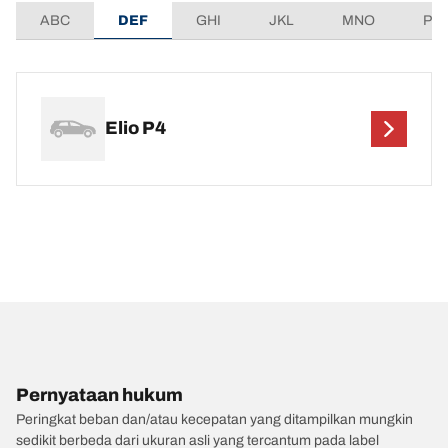
ABC
DEF
GHI
JKL
MNO
PQ
Elio P4
Pernyataan hukum
Peringkat beban dan/atau kecepatan yang ditampilkan mungkin
sedikit berbeda dari ukuran asli yang tercantum pada label