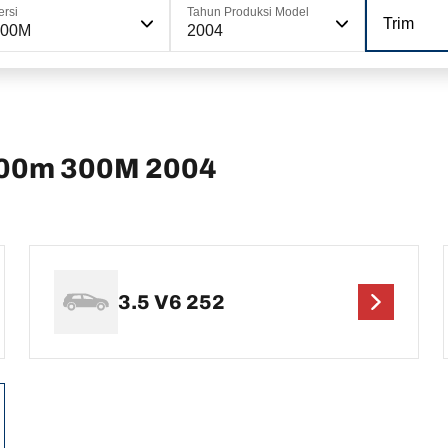
ersi
Tahun Produksi Model
Trim
300M
2004
00m 300M 2004
3.5 V6 252