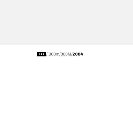
/
300m
300M
2004
Kategori Ban
Produk pop
Telusuri Semua Ban
Ban All-Terra
Temukan Ban berdasarkan Musim, Kategori,
Ban All-Terra
atau Seri
Ban Mud-Terr
Off road
Ban Advantag
On road
Ban g-Force 