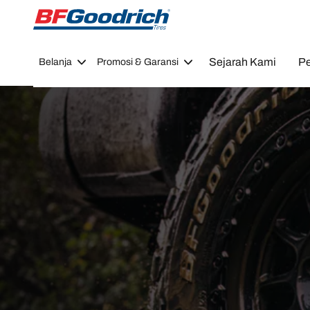
Go to page content
Go to page navigation
Sejarah Kami
Pe
Belanja
Promosi & Garansi