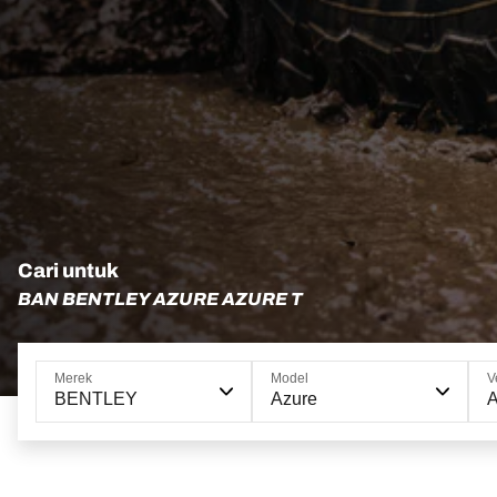
Cari untuk
BAN BENTLEY AZURE AZURE T
Merek
Model
V
BENTLEY
Azure
A