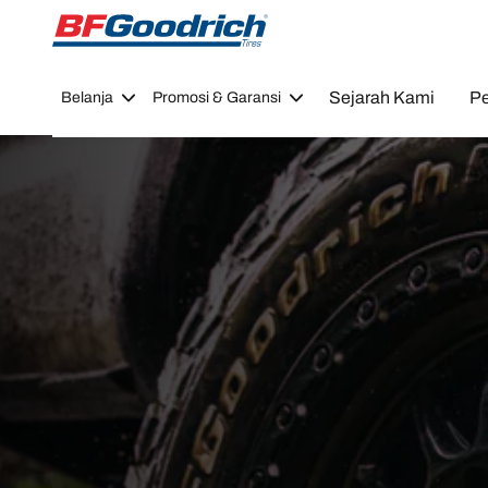
Go to page content
Go to page navigation
Sejarah Kami
Pe
Belanja
Promosi & Garansi