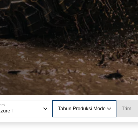
ersi
Tahun Produksi Model
Trim
zure T