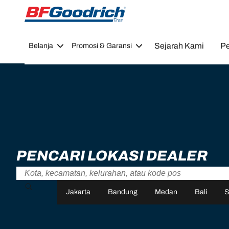
Go to page content
Go to page navigation
Sejarah Kami
Pe
Belanja
Promosi & Garansi
PENCARI LOKASI DEALER
Jakarta
Bandung
Medan
Bali
S