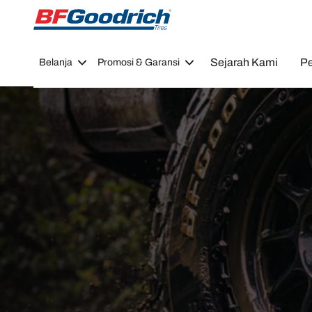
Go to page content
Go to page navigation
Sejarah Kami
Pe
Belanja
Promosi & Garansi