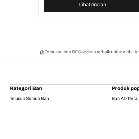
Lihat rincian
Temukan ban BFGoodrich terbaik untuk mobil A
Kategori Ban
Produk pop
Telusuri Semua Ban
Ban All-Terra
Temukan Ban berdasarkan Musim, Kategori,
Ban All-Terra
atau Seri
Ban Mud-Terr
Off road
Ban Advantag
On road
Ban g-Force 
Telusuri berdasarkan produsen