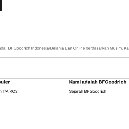
nda | BFGoodrich Indonesia
Belanja Ban Online berdasarkan Musim, Kat
uler
Kami adalah BFGoodrich
in T/A KO3
Sejarah BFGoodrich
in T/A KO2
BFGoodrich 2025 Dakar Teams
ain T/A KM3
Dakar Rally
e Touring
Phenom T/A