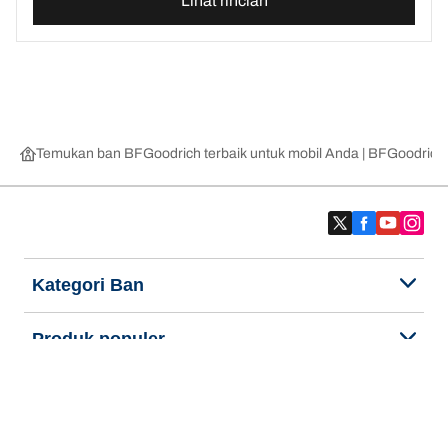
Lihat rincian
Temukan ban BFGoodrich terbaik untuk mobil Anda | BFGoodrich
Kategori Ban
Produk populer
Kami adalah BFGoodrich
Kami adalah BFGoodrich