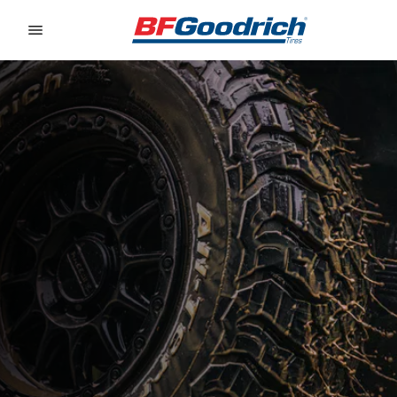
Go to page content
Go to page navigation