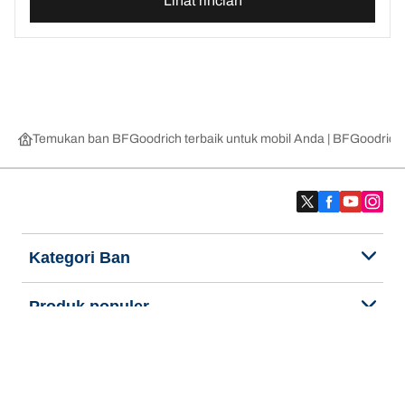
Lihat rincian
Temukan ban BFGoodrich terbaik untuk mobil Anda | BFGoodrich
Kategori Ban
Produk populer
Kami adalah BFGoodrich
Kami adalah BFGoodrich