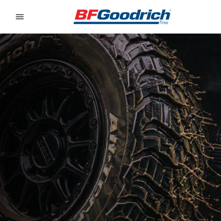
Go to page content
Go to page navigation