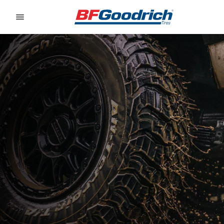
Go to page content
Go to page navigation