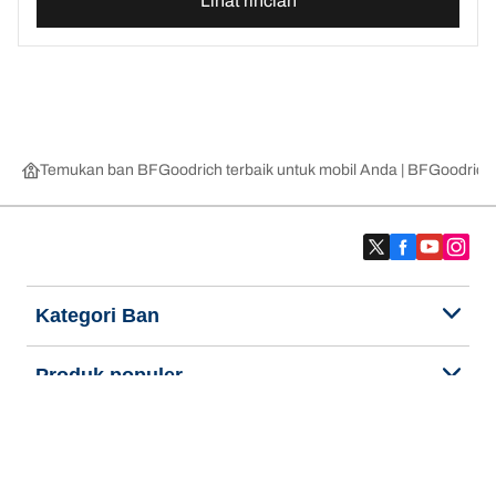
Lihat rincian
Temukan ban BFGoodrich terbaik untuk mobil Anda | BFGoodrich
Kategori Ban
Produk populer
Kami adalah BFGoodrich
Kami adalah BFGoodrich