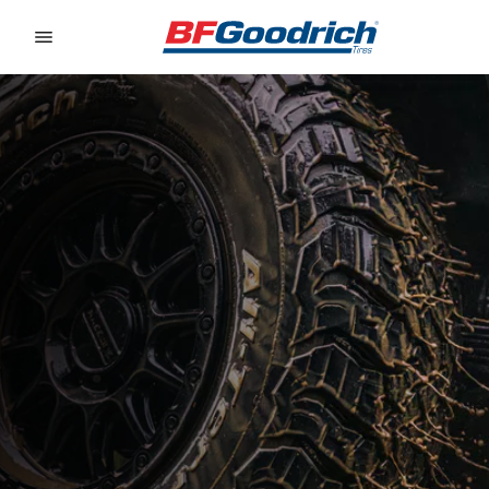
Go to page content
Go to page navigation