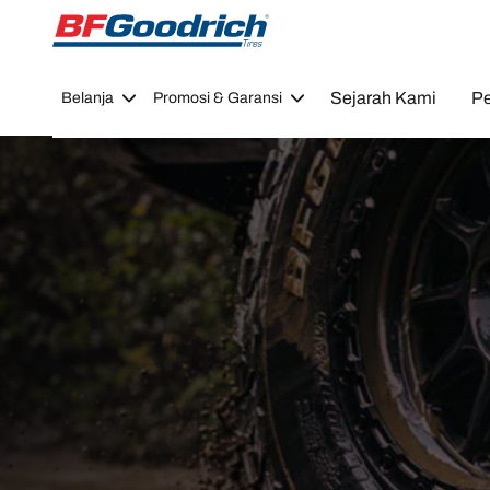
Go to page content
Go to page navigation
Sejarah Kami
Pe
Belanja
Promosi & Garansi