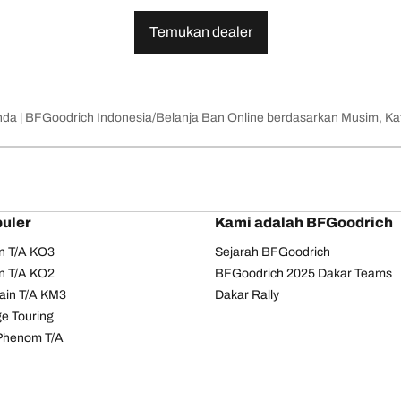
Temukan dealer
nda | BFGoodrich Indonesia
Belanja Ban Online berdasarkan Musim, Kat
uler
Kami adalah BFGoodrich
in T/A KO3
Sejarah BFGoodrich
in T/A KO2
BFGoodrich 2025 Dakar Teams
ain T/A KM3
Dakar Rally
e Touring
Phenom T/A