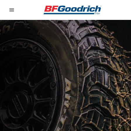
Go to page content
Go to page navigation