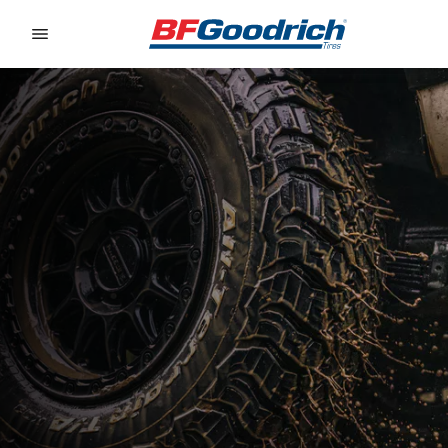
Go to page content
Go to page navigation