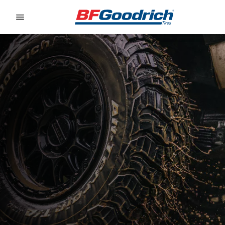
Go to page content
Go to page navigation