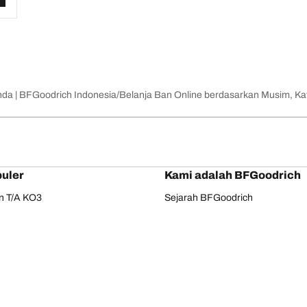
nda | BFGoodrich Indonesia
Belanja Ban Online berdasarkan Musim, Kat
uler
Kami adalah BFGoodrich
in T/A KO3
Sejarah BFGoodrich
in T/A KO2
BFGoodrich 2025 Dakar Teams
ain T/A KM3
Dakar Rally
e Touring
Phenom T/A
Konfigurasi Anda