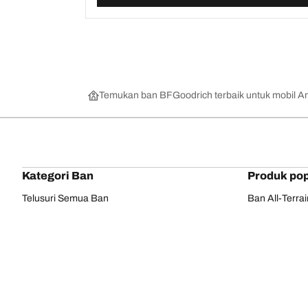
Temukan ban BFGoodrich terbaik untuk mobil A
Kategori Ban
Produk pop
Telusuri Semua Ban
Ban All-Terra
Temukan Ban berdasarkan Musim, Kategori,
Ban All-Terra
atau Seri
Ban Mud-Terr
Off road
Ban Advantag
On road
Ban g-Force 
Telusuri berdasarkan produsen
Lihat semua ukuran