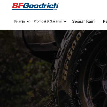
Go to page content
Go to page navigation
Sejarah Kami
Pe
Belanja
Promosi & Garansi