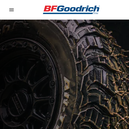
Go to page content
Go to page navigation