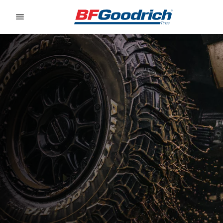
Go to page content
Go to page navigation