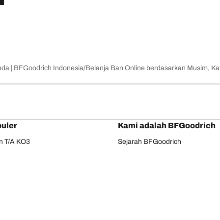
nda | BFGoodrich Indonesia
Belanja Ban Online berdasarkan Musim, Kat
uler
Kami adalah BFGoodrich
in T/A KO3
Sejarah BFGoodrich
in T/A KO2
BFGoodrich 2025 Dakar Teams
ain T/A KM3
Dakar Rally
e Touring
Phenom T/A
Konfigurasi Anda