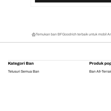
Temukan ban BFGoodrich terbaik untuk mobil A
Kategori Ban
Produk pop
Telusuri Semua Ban
Ban All-Terra
Temukan Ban berdasarkan Musim, Kategori,
Ban All-Terra
atau Seri
Ban Mud-Terr
Off road
Ban Advantag
On road
Ban g-Force 
Telusuri berdasarkan produsen
Lihat semua ukuran