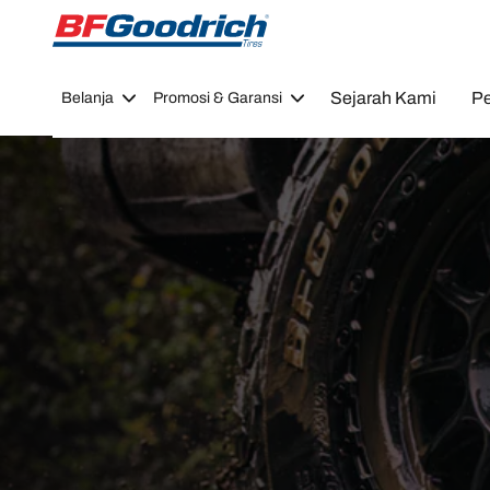
Go to page content
Go to page navigation
Sejarah Kami
Pe
Belanja
Promosi & Garansi